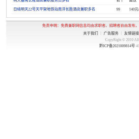
明天番禺长隆酒店兼职服务员多名
若干
面议
日结明天22号天平架地铁站南洋长胜酒店兼职多名
99
140元
免责申明：免费兼职网信息均由求职者、招聘者自由发布，
关于我们
｜
广告服务
｜
友情链接
CopyRight © 2010 
黔ICP备2021009814号
4