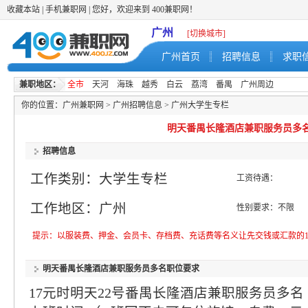
收藏本站
|
手机兼职网
| 您好，欢迎来到 400兼职网！
广州
[切换城市]
广州首页
招聘信息
求职
兼职地区：
全市
天河
海珠
越秀
白云
荔湾
番禺
广州周边
你的位置：
广州兼职网
>
广州招聘信息
>
广州大学生专栏
明天番禺长隆酒店兼职服务员多
招聘信息
工作类别：大学生专栏
工资待遇：
工作地区：广州
性别要求：不限
提示：以服装费、押金、会员卡、存档费、充话费等名义让先交钱或汇款的1
明天番禺长隆酒店兼职服务员多名职位要求
17元时明天22号番禺长隆酒店兼职服务员多名