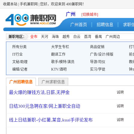
收藏本站
|
手机兼职网
| 您好，欢迎来到 400兼职网！
广州
[切换城市]
广州首页
招聘信息
求职
兼职地区：
全市
天河
海珠
越秀
白云
荔湾
番禺
广州周边
所有分类
大学生专栏
商品促销
打
IT行业
翻译工作
广告/设计/排版
前
文秘/助理
歌手/模特/演员
导游/司仪
教
编辑/记者
KTV/酒吧
实习/学徒
钟
广州招聘信息
广州求职信息
最火爆的赚钱方法,日薪,无押金
诚聘
日结300元急聘在家/网上兼职全自动
诚聘
线上日结兼职-小红薯,某音,kuai手评论发布
诚聘