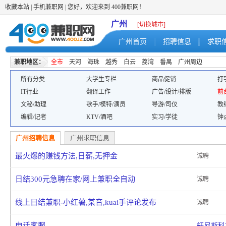
收藏本站
|
手机兼职网
| 您好，欢迎来到 400兼职网！
广州
[切换城市]
广州首页
招聘信息
求职
兼职地区：
全市
天河
海珠
越秀
白云
荔湾
番禺
广州周边
所有分类
大学生专栏
商品促销
打
IT行业
翻译工作
广告/设计/排版
前
文秘/助理
歌手/模特/演员
导游/司仪
教
编辑/记者
KTV/酒吧
实习/学徒
钟
广州招聘信息
广州求职信息
最火爆的赚钱方法,日薪,无押金
诚聘
日结300元急聘在家/网上兼职全自动
诚聘
线上日结兼职-小红薯,某音,kuai手评论发布
诚聘
电话客服
轩尼斯科