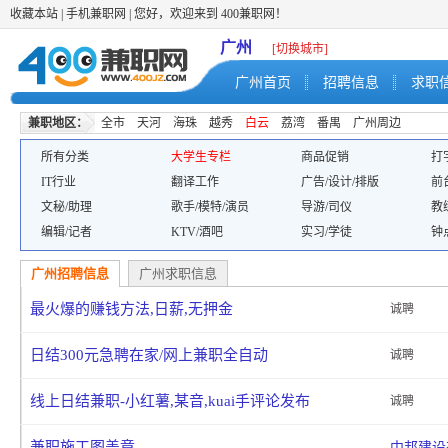
收藏本站
|
手机兼职网
| 您好，欢迎来到 400兼职网！
广州
[切换城市]
广州首页
招聘信息
求职
兼职地区：
全市
天河
海珠
越秀
白云
荔湾
番禺
广州周边
所有分类
大学生专栏
商品促销
打
IT行业
翻译工作
广告/设计/排版
前
文秘/助理
歌手/模特/演员
导游/司仪
教
编辑/记者
KTV/酒吧
实习/学徒
钟
广州招聘信息
广州求职信息
最火爆的赚钱方法,日薪,无押金
诚聘
日结300元急聘在家/网上兼职全自动
诚聘
线上日结兼职-小红薯,某音,kuai手评论发布
诚聘
兼职施工图盖章
中邦建设